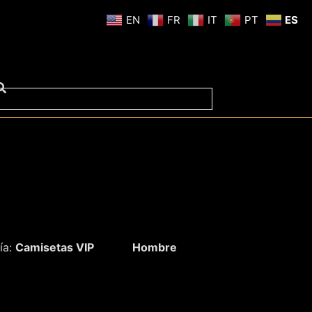
EN
FR
IT
PT
ES
ía:
Camisetas VIP
Hombre