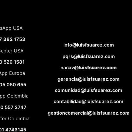
sApp USA
7 382 1753
info@luisfsuarez.com
Center USA
pqrs@luisfsuarez.com
0 520 1581
nacav@
luisfsuarez.com
App Europa
gerencia@luisfsuarez.com
05 050 655
comunidad@luisfsuarez.com
pp Colombia
contabilidad@luisfsuarez.com
10 557 2747
gestioncomercial@luisfsuarez.com
nter Colombia
01 4746145