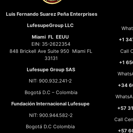
Luis Fernando Suarez Peña Enterprises
LufesupeGroup LLC
What
Miami FL EEUU
+1 34
EIN: 35-2622354
848 Brickell Ave Suite 950 Miami FL
Call 
33131
+1 65
Lufesupe Group SAS
Whats
NIT: 900.932.241-2
+34 6
Bogotá D.C – Colombia
WhatsA
Fundación
Internacional Lufesupe
+57 3
NIT: 900.944.582-2
Call Ce
Bogotá D.C Colombia
+57 6