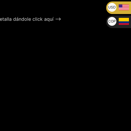
USD
U$
talla dándole click aquí –>
COP
$