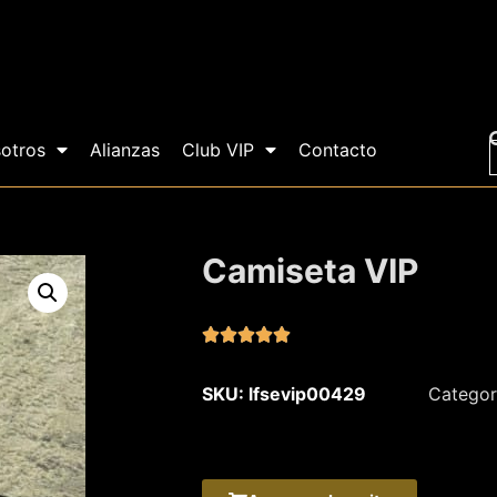
otros
Alianzas
Club VIP
Contacto
Camiseta VIP





SKU: lfsevip00429
Categor