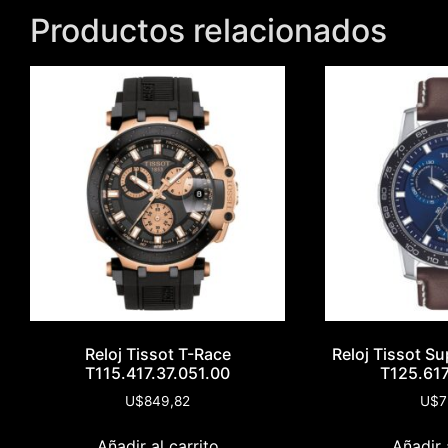
Productos relacionados
Reloj Tissot T-Race
Reloj Tissot S
T115.417.37.051.00
T125.617
U$
849,82
U$
7
Añadir al carrito
Añadir 