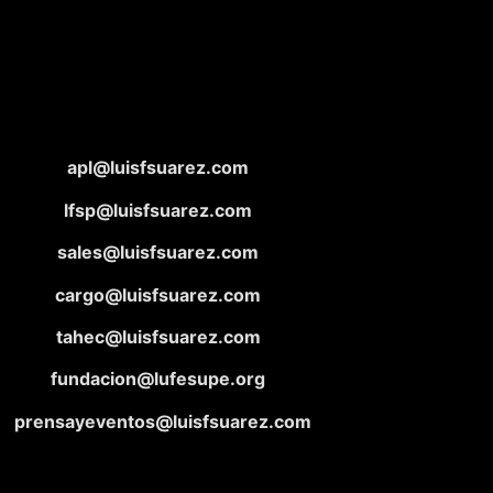
apl@luisfsuarez.com
lfsp@luisfsuarez.com
sales@luisfsuarez.com
cargo@luisfsuarez.com
tahec@luisfsuarez.com
fundacion@lufesupe.org
prensayeventos@luisfsuarez.com