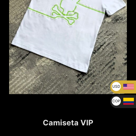
USD
U$
COP
$
Camiseta VIP