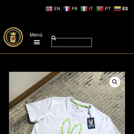
EN
FR
IT
PT
ES
Menú