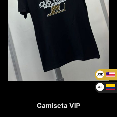
USD
U$
COP
$
Camiseta VIP