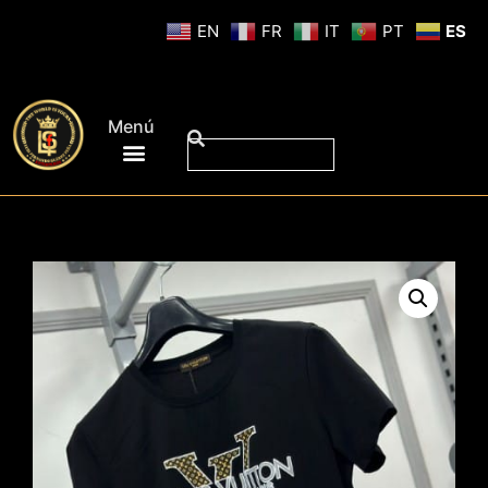
EN
FR
IT
PT
ES
Menú