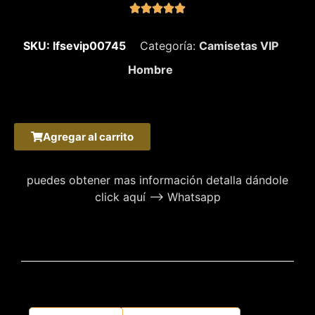





SKU: lfsevip00745
Categoría:
Camisetas VIP
Hombre
Agregar al carrito
puedes obtener mas información detalla dándole
click aquí –> Whatsapp