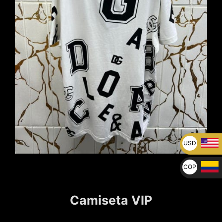
USD
U$
COP
$
Camiseta VIP