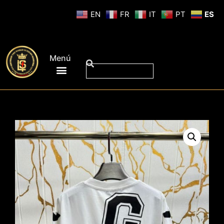
EN
FR
IT
PT
ES
Menú