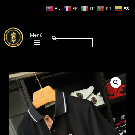
EN
FR
IT
PT
ES
Menú