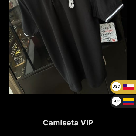
USD
U$
COP
$
Camiseta VIP