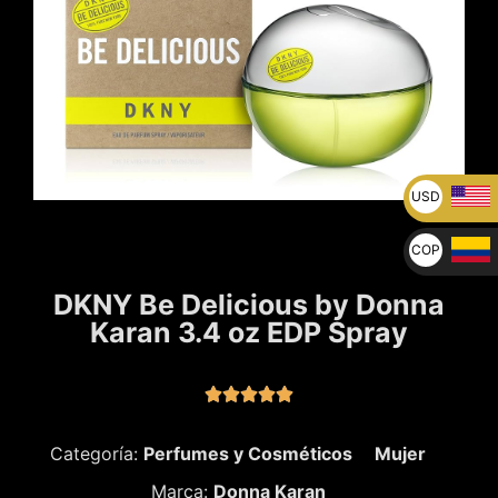
USD
U$
COP
$
DKNY Be Delicious by Donna
Karan 3.4 oz EDP Spray





Categoría:
Perfumes y Cosméticos
Mujer
Marca:
Donna Karan