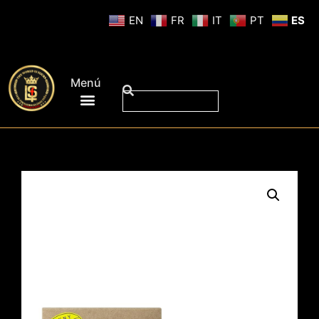
EN
FR
IT
PT
ES
Menú