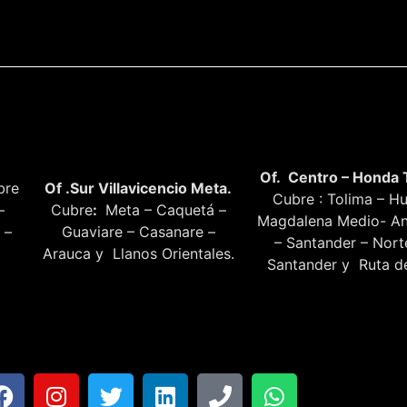
Of. Centro – Honda 
bre
Of .Sur Villavicencio Meta.
Cubre : Tolima – Hu
–
Cubre
:
Meta – Caquetá –
Magdalena Medio- An
 –
Guaviare – Casanare –
– Santander – Nor
Arauca y Llanos Orientales.
Santander y Ruta de