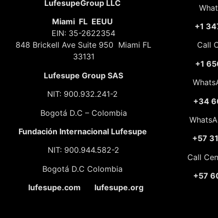
LufesupeGroup LLC
What
Miami FL EEUU
+1 34
EIN: 35-2622354
848 Brickell Ave Suite 950 Miami FL
Call 
33131
+1 65
Lufesupe Group SAS
Whats
NIT: 900.932.241-2
+34 6
Bogotá D.C – Colombia
WhatsA
Fundación
Internacional Lufesupe
+57 3
NIT: 900.944.582-2
Call Ce
Bogotá D.C Colombia
+57 6
lufesupe.com lufesupe.org