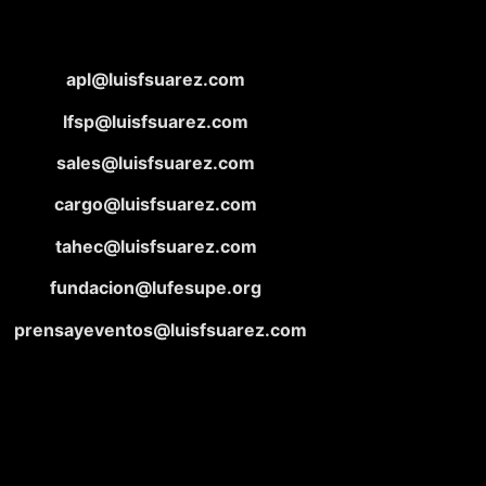
apl@luisfsuarez.com
lfsp@luisfsuarez.com
sales@luisfsuarez.com
cargo@luisfsuarez.com
tahec@luisfsuarez.com
fundacion@lufesupe.org
prensayeventos@luisfsuarez.com