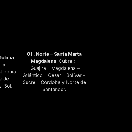
Of . Norte – Santa Marta
Tolima
.
Magdalena.
Cubre
:
ila –
Guajira – Magdalena –
tioquia
Atlántico – Cesar – Bolívar –
te de
Sucre – Córdoba y Norte de
l Sol.
Santander.