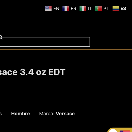
EN
FR
IT
PT
ES
sace 3.4 oz EDT
s
Hombre
Marca:
Versace