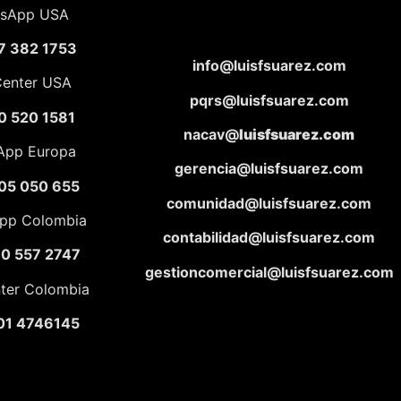
sApp USA
7 382 1753
info@luisfsuarez.com
Center USA
pqrs@luisfsuarez.com
0 520 1581
nacav@
luisfsuarez.com
App Europa
gerencia@luisfsuarez.com
05 050 655
comunidad@luisfsuarez.com
pp Colombia
contabilidad@luisfsuarez.com
10 557 2747
gestioncomercial@luisfsuarez.com
nter Colombia
01 4746145