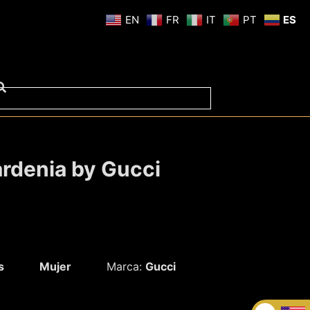
EN
FR
IT
PT
ES
rdenia by Gucci
s
Mujer
Marca:
Gucci