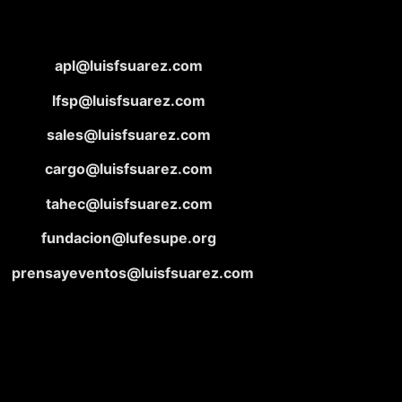
apl@luisfsuarez.com
lfsp@luisfsuarez.com
sales@luisfsuarez.com
cargo@luisfsuarez.com
tahec@luisfsuarez.com
fundacion@lufesupe.org
prensayeventos@luisfsuarez.com