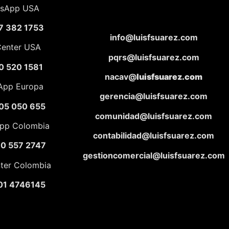
sApp USA
7 382 1753
info@luisfsuarez.com
Center USA
pqrs@luisfsuarez.com
0 520 1581
nacav@
luisfsuarez.com
App Europa
gerencia@luisfsuarez.com
05 050 655
comunidad@luisfsuarez.com
pp Colombia
contabilidad@luisfsuarez.com
10 557 2747
gestioncomercial@luisfsuarez.com
nter Colombia
01 4746145