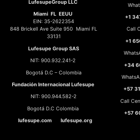
LufesupeGroup LLC
What
Miami FL EEUU
+1 34
EIN: 35-2622354
848 Brickell Ave Suite 950 Miami FL
Call 
33131
+1 65
Lufesupe Group SAS
Whats
NIT: 900.932.241-2
+34 6
Bogotá D.C – Colombia
WhatsA
Fundación
Internacional Lufesupe
+57 3
NIT: 900.944.582-2
Call Ce
Bogotá D.C Colombia
+57 6
lufesupe.com lufesupe.org