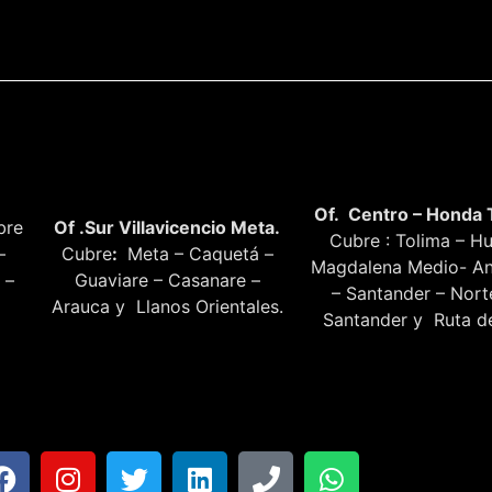
Of. Centro – Honda 
bre
Of .Sur Villavicencio Meta.
Cubre : Tolima – Hu
–
Cubre
:
Meta – Caquetá –
Magdalena Medio- An
 –
Guaviare – Casanare –
– Santander – Nor
Arauca y Llanos Orientales.
Santander y Ruta de