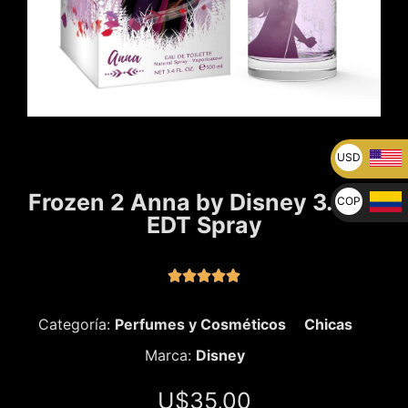
USD
U$
Frozen 2 Anna by Disney 3.4 oz
COP
EDT Spray
$





Categoría:
Perfumes y Cosméticos
Chicas
Marca:
Disney
U$
35,00