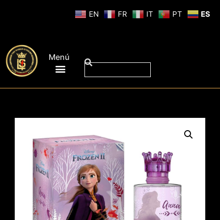
EN
FR
IT
PT
ES
Menú