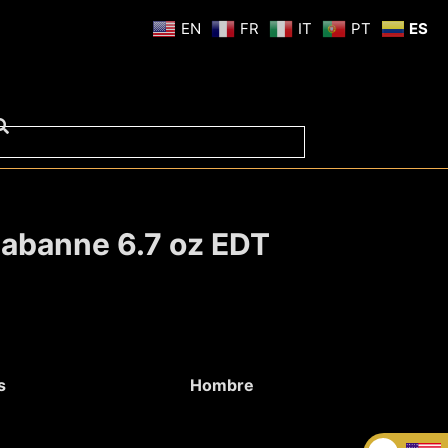
EN
FR
IT
PT
ES
Rabanne 6.7 oz EDT
s
Hombre