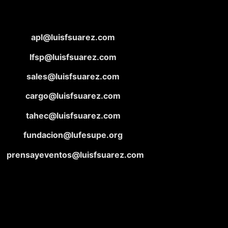
apl@luisfsuarez.com
lfsp@luisfsuarez.com
sales@luisfsuarez.com
cargo@luisfsuarez.com
tahec@luisfsuarez.com
fundacion@lufesupe.org
prensayeventos@luisfsuarez.com