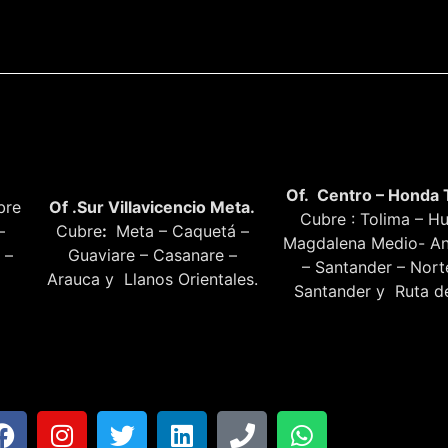
Of. Centro – Honda 
bre
Of .Sur Villavicencio Meta.
Cubre : Tolima – Hu
–
Cubre
:
Meta – Caquetá –
Magdalena Medio- An
 –
Guaviare – Casanare –
– Santander – Nor
Arauca y Llanos Orientales.
Santander y Ruta de