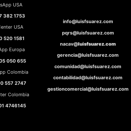
sApp USA
7 382 1753
info@luisfsuarez.com
Center USA
pqrs@luisfsuarez.com
0 520 1581
nacav@
luisfsuarez.com
App Europa
gerencia@luisfsuarez.com
05 050 655
comunidad@luisfsuarez.com
pp Colombia
contabilidad@luisfsuarez.com
10 557 2747
gestioncomercial@luisfsuarez.com
nter Colombia
01 4746145