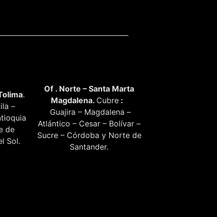
Of . Norte – Santa Marta
Tolima
.
Magdalena.
Cubre
:
ila –
Guajira – Magdalena –
tioquia
Atlántico – Cesar – Bolívar –
te de
Sucre – Córdoba y Norte de
l Sol.
Santander.