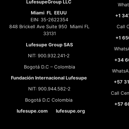
LufesupeGroup LLC
What
Miami FL EEUU
+1 34
EIN: 35-2622354
848 Brickell Ave Suite 950 Miami FL
Call 
33131
+1 65
Lufesupe Group SAS
Whats
NIT: 900.932.241-2
+34 6
Bogotá D.C – Colombia
WhatsA
Fundación
Internacional Lufesupe
+57 3
NIT: 900.944.582-2
Call Ce
Bogotá D.C Colombia
+57 6
lufesupe.com lufesupe.org