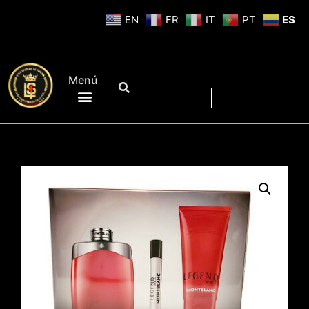
EN
FR
IT
PT
ES
Menú