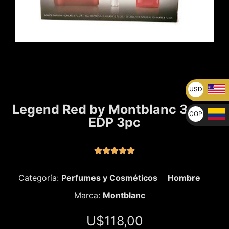
USD
U$
Legend Red by Montblanc 3.4 oz
COP
EDP 3pc
$





Categoría:
Perfumes y Cosméticos
Hombre
Marca:
Montblanc
U$
118,00