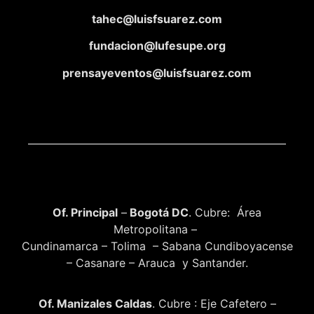
tahec@luisfsuarez.com
fundacion@lufesupe.org
prensayeventos@luisfsuarez.com
Of. Principal
–
Bogotá DC
. Cubre: Área
Metropolitana –
Cundinamarca – Tolima – Sabana Cundiboyacense
– Casanare – Arauca y Santander.
Of. Manizales Caldas
. Cubre : Eje Cafetero –