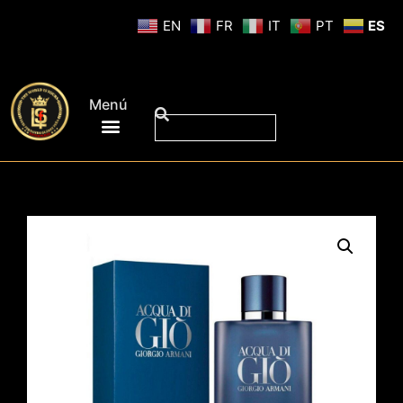
EN
FR
IT
PT
ES
Menú