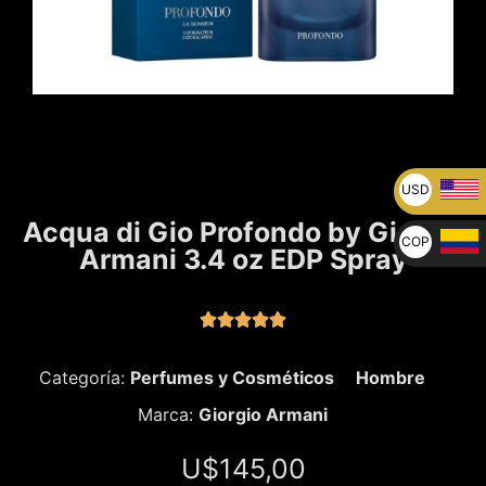
USD
U$
Acqua di Gio Profondo by Giorgio
COP
Armani 3.4 oz EDP Spray
$





Categoría:
Perfumes y Cosméticos
Hombre
Marca:
Giorgio Armani
U$
145,00