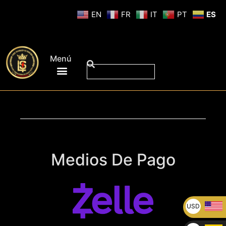
EN
FR
IT
PT
ES
Menú
Medios De Pago
USD
U$