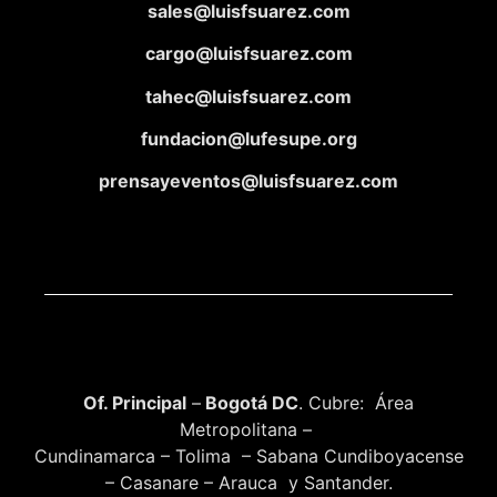
sales@luisfsuarez.com
cargo@luisfsuarez.com
tahec@luisfsuarez.com
fundacion@lufesupe.org
prensayeventos@luisfsuarez.com
Of. Principal
–
Bogotá DC
. Cubre: Área
Metropolitana –
Cundinamarca – Tolima – Sabana Cundiboyacense
– Casanare – Arauca y Santander.