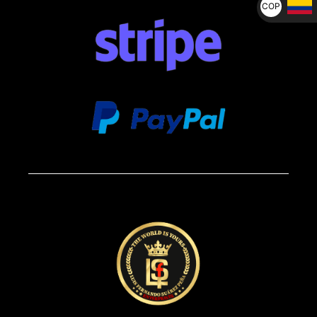
COP
$