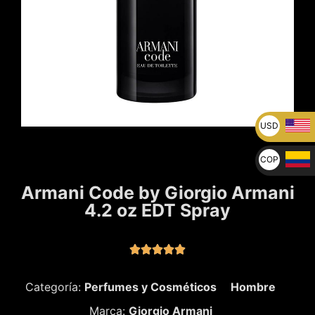
USD
U$
COP
$
Armani Code by Giorgio Armani
4.2 oz EDT Spray





Categoría:
Perfumes y Cosméticos
Hombre
Marca:
Giorgio Armani