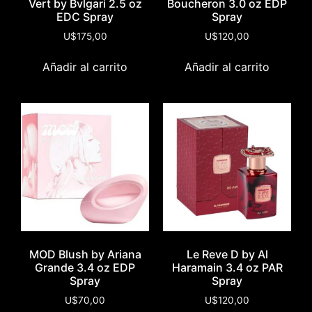
Vert by Bvlgari 2.5 oz
Boucheron 3.0 oz EDP
EDC Spray
Spray
U$
175,00
U$
120,00
Añadir al carrito
Añadir al carrito
MOD Blush by Ariana
Le Reve D by Al
Grande 3.4 oz EDP
Haramain 3.4 oz PAR
Spray
Spray
U$
70,00
U$
120,00