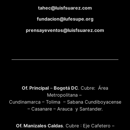
tahec@luisfsuarez.com
fundacion@lufesupe.org
prensayeventos@luisfsuarez.com
Of. Principal
–
Bogotá DC
. Cubre: Área
Metropolitana –
Cundinamarca – Tolima – Sabana Cundiboyacense
– Casanare – Arauca y Santander.
Of. Manizales Caldas
. Cubre : Eje Cafetero –