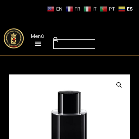
EN
FR
IT
PT
ES
Menú