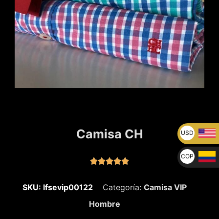
Camisa CH
USD
U$
COP





$
SKU: lfsevip00122
Categoría:
Camisa VIP
Hombre