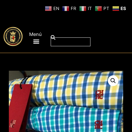
EN
FR
IT
PT
ES
Menú