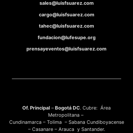
sales@luisfsuarez.com
cargo@luisfsuarez.com
tahec@luisfsuarez.com
fundacion@lufesupe.org
prensayeventos@luisfsuarez.com
Of. Principal
–
Bogotá DC
. Cubre: Área
Metropolitana –
Cundinamarca – Tolima – Sabana Cundiboyacense
– Casanare – Arauca y Santander.