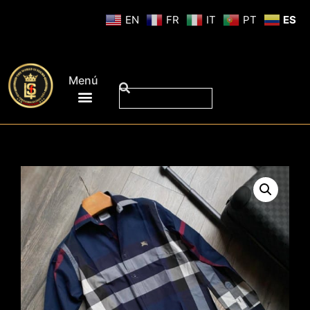
EN
FR
IT
PT
ES
Menú