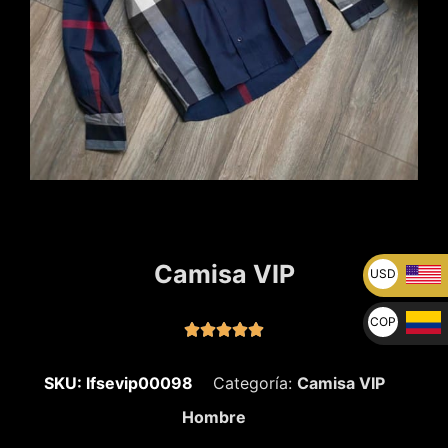
Camisa VIP
USD
U$
COP





$
SKU: lfsevip00098
Categoría:
Camisa VIP
Hombre