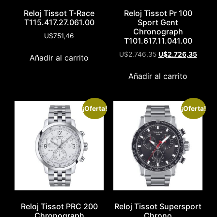
Reloj Tissot T-Race
Reloj Tissot Pr 100
T115.417.27.061.00
Sport Gent
Chronograph
U$
751,46
T101.617.11.041.00
U$
2.746,35
U$
2.726,35
Añadir al carrito
Añadir al carrito
¡Oferta!
¡Oferta!
Reloj Tissot PRC 200
Reloj Tissot Supersport
Chronograph
Chrono