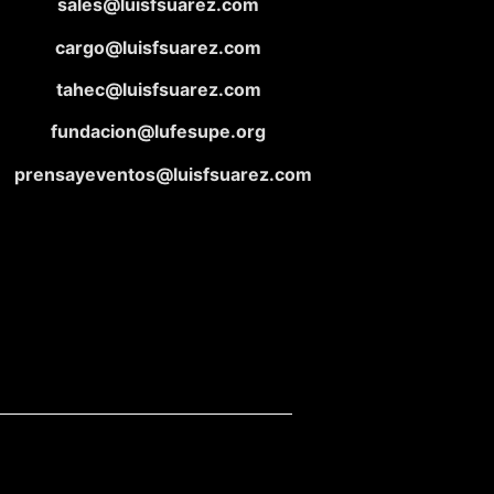
sales@luisfsuarez.com
cargo@luisfsuarez.com
tahec@luisfsuarez.com
fundacion@lufesupe.org
prensayeventos@luisfsuarez.com