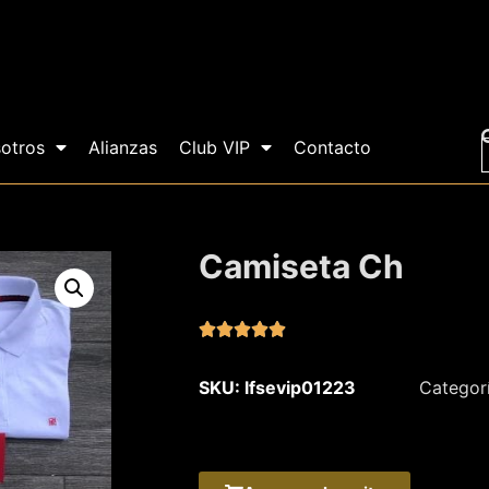
otros
Alianzas
Club VIP
Contacto
Camiseta Ch





SKU: lfsevip01223
Categor