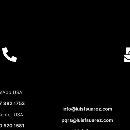
sApp USA
7 382 1753
info@luisfsuarez.com
Center USA
pqrs@luisfsuarez.com
0 520 1581