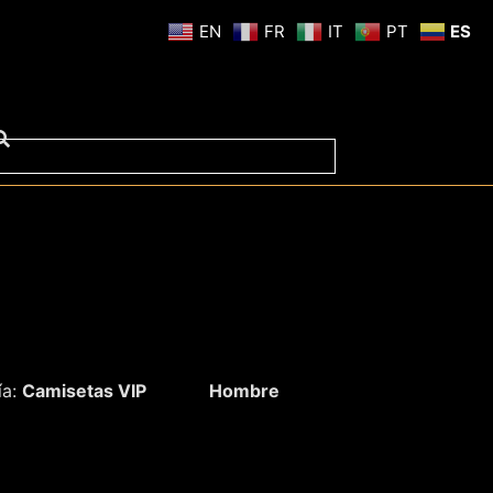
EN
FR
IT
PT
ES
ía:
Camisetas VIP
Hombre