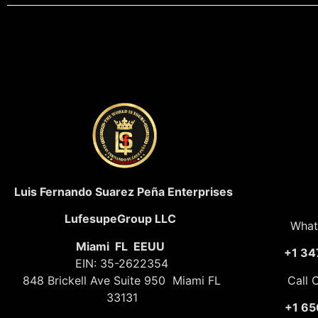
Luis Fernando Suarez Peña Enterprises
LufesupeGroup LLC
What
Miami FL EEUU
+1 34
EIN: 35-2622354
848 Brickell Ave Suite 950 Miami FL
Call 
33131
+1 65