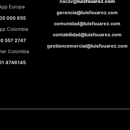
nacav@
luisfsuarez.com
App Europa
gerencia@luisfsuarez.com
05 050 655
comunidad@luisfsuarez.com
pp Colombia
contabilidad@luisfsuarez.com
10 557 2747
gestioncomercial@luisfsuarez.com
nter Colombia
01 4746145