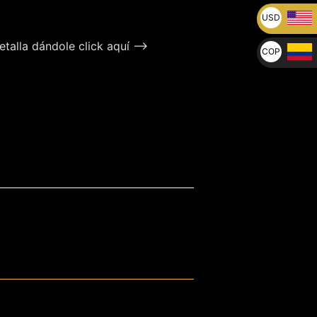
USD
U$
talla dándole click aquí –>
COP
$