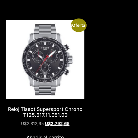
¡Oferta!
Reloj Tissot Supersport Chrono
T125.617.11.051.00
U$
2.812,65
U$
2.792,65
Añadir al carrito