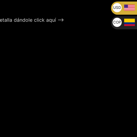
USD
U$
talla dándole click aquí –>
COP
$