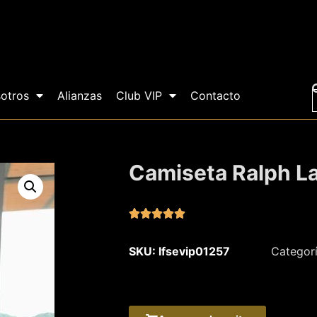
otros
Alianzas
Club VIP
Contacto
Camiseta Ralph L





SKU: lfsevip01257
Categor