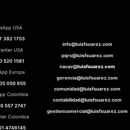
sApp USA
7 382 1753
info@luisfsuarez.com
Center USA
pqrs@luisfsuarez.com
0 520 1581
nacav@
luisfsuarez.com
App Europa
gerencia@luisfsuarez.com
05 050 655
comunidad@luisfsuarez.com
pp Colombia
contabilidad@luisfsuarez.com
10 557 2747
gestioncomercial@luisfsuarez.com
nter Colombia
01 4746145