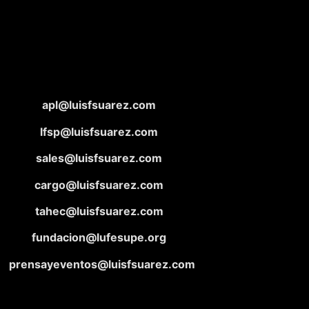
apl@luisfsuarez.com
lfsp@luisfsuarez.com
sales@luisfsuarez.com
cargo@luisfsuarez.com
tahec@luisfsuarez.com
fundacion@lufesupe.org
prensayeventos@luisfsuarez.com