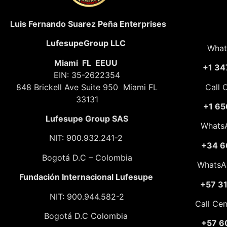
Luis Fernando Suarez Peña Enterprises
LufesupeGroup LLC
What
Miami FL EEUU
+1 34
EIN: 35-2622354
848 Brickell Ave Suite 950 Miami FL
Call 
33131
+1 65
Lufesupe Group SAS
Whats
NIT: 900.932.241-2
+34 6
Bogotá D.C – Colombia
WhatsA
Fundación
Internacional Lufesupe
+57 3
NIT: 900.944.582-2
Call Ce
Bogotá D.C Colombia
+57 6