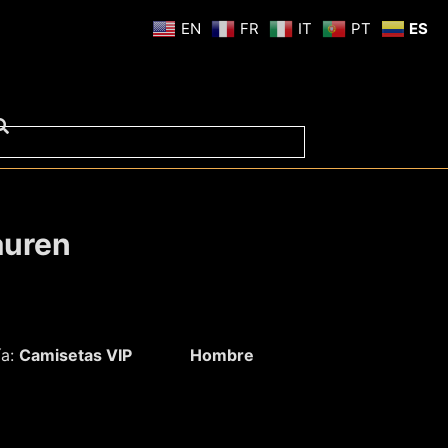
EN
FR
IT
PT
ES
auren
ía:
Camisetas VIP
Hombre