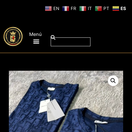
EN
FR
IT
PT
ES
Menú