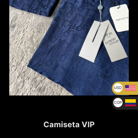
USD
U$
COP
$
Camiseta VIP