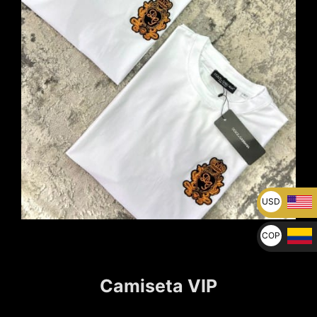
USD
U$
COP
$
Camiseta VIP