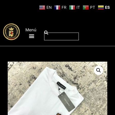
EN
FR
IT
PT
ES
Menú