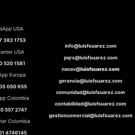
sApp USA
7 382 1753
info@luisfsuarez.com
Center USA
pqrs@luisfsuarez.com
0 520 1581
nacav@
luisfsuarez.com
App Europa
gerencia@luisfsuarez.com
05 050 655
comunidad@luisfsuarez.com
pp Colombia
contabilidad@luisfsuarez.com
10 557 2747
gestioncomercial@luisfsuarez.com
nter Colombia
01 4746145