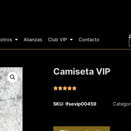
otros
Alianzas
Club VIP
Contacto
Camiseta VIP





SKU: lfsevip00459
Categor