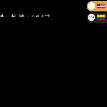
USD
U$
talla dándole click aquí –>
COP
$