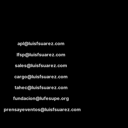
apl@luisfsuarez.com
lfsp@luisfsuarez.com
sales@luisfsuarez.com
cargo@luisfsuarez.com
tahec@luisfsuarez.com
fundacion@lufesupe.org
prensayeventos@luisfsuarez.com