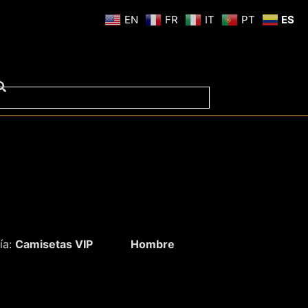
EN
FR
IT
PT
ES
ía:
Camisetas VIP
Hombre