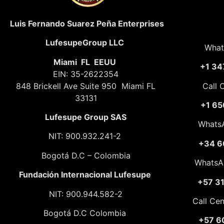
Luis Fernando Suarez Peña Enterprises
LufesupeGroup LLC
What
Miami FL EEUU
+1 34
EIN: 35-2622354
848 Brickell Ave Suite 950 Miami FL
Call 
33131
+1 65
Lufesupe Group SAS
Whats
NIT: 900.932.241-2
+34 6
Bogotá D.C – Colombia
WhatsA
Fundación
Internacional Lufesupe
+57 3
NIT: 900.944.582-2
Call Ce
Bogotá D.C Colombia
+57 6