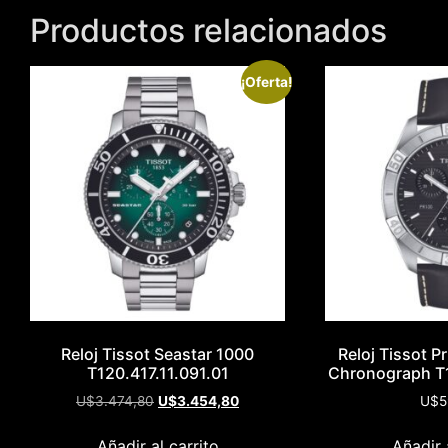
Productos relacionados
¡Oferta!
Reloj Tissot Seastar 1000
Reloj Tissot P
T120.417.11.091.01
Chronograph T1
U$
3.474,80
U$
3.454,80
U$
5
Añadir al carrito
Añadir 