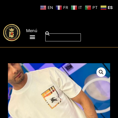
EN
FR
IT
PT
ES
Menú