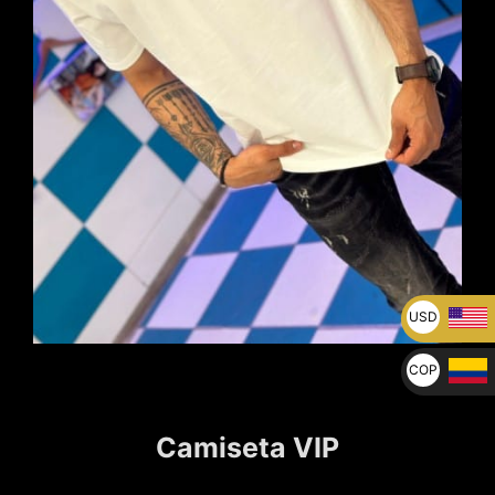
USD
U$
COP
$
Camiseta VIP