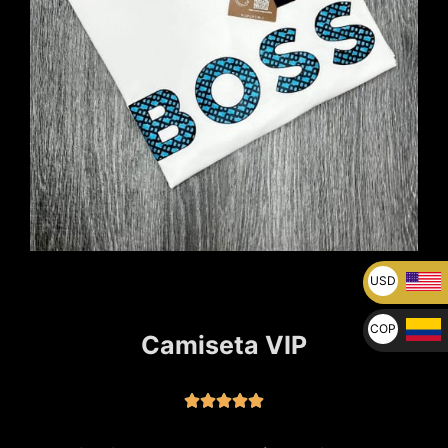
USD
U$
COP
Camiseta VIP
$




