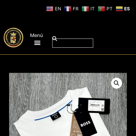
EN
FR
IT
PT
ES
Menú