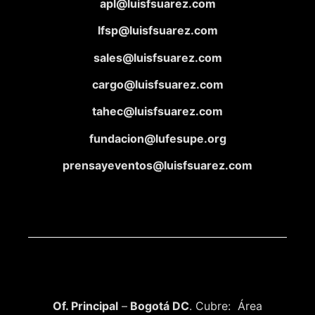
apl@luisfsuarez.com
lfsp@luisfsuarez.com
sales@luisfsuarez.com
cargo@luisfsuarez.com
tahec@luisfsuarez.com
fundacion@lufesupe.org
prensayeventos@luisfsuarez.com
Of. Principal
–
Bogotá DC
. Cubre: Área