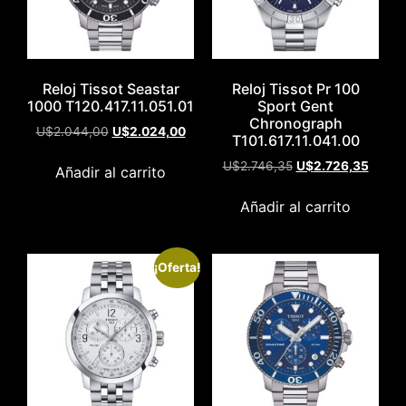
Reloj Tissot Seastar
Reloj Tissot Pr 100
1000 T120.417.11.051.01
Sport Gent
Chronograph
U$
2.044,00
U$
2.024,00
T101.617.11.041.00
U$
2.746,35
U$
2.726,35
Añadir al carrito
Añadir al carrito
¡Oferta!