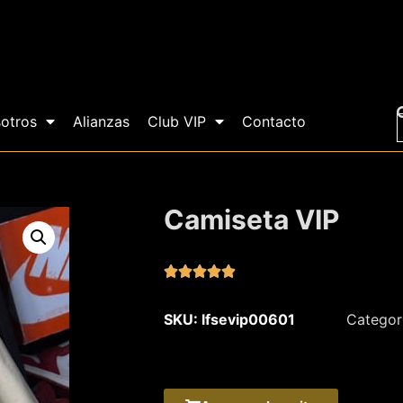
otros
Alianzas
Club VIP
Contacto
Camiseta VIP





SKU: lfsevip00601
Categor