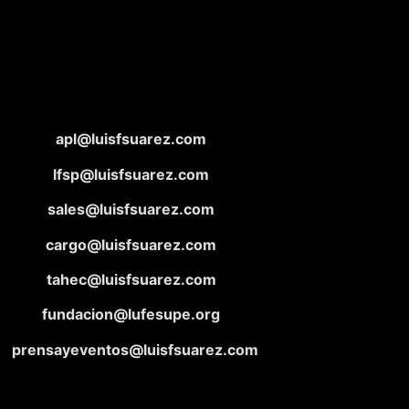
apl@luisfsuarez.com
lfsp@luisfsuarez.com
sales@luisfsuarez.com
cargo@luisfsuarez.com
tahec@luisfsuarez.com
fundacion@lufesupe.org
prensayeventos@luisfsuarez.com