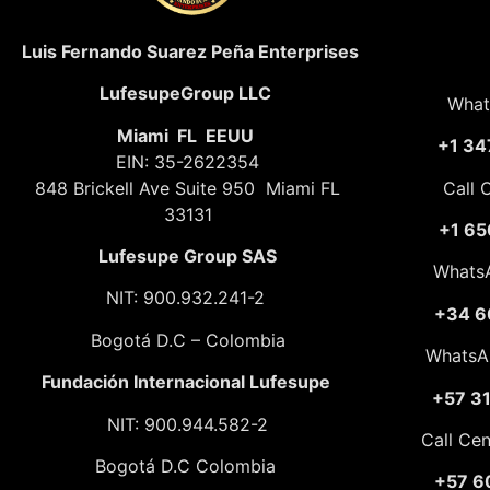
Luis Fernando Suarez Peña Enterprises
LufesupeGroup LLC
What
Miami FL EEUU
+1 34
EIN: 35-2622354
848 Brickell Ave Suite 950 Miami FL
Call 
33131
+1 65
Lufesupe Group SAS
Whats
NIT: 900.932.241-2
+34 6
Bogotá D.C – Colombia
WhatsA
Fundación
Internacional Lufesupe
+57 3
NIT: 900.944.582-2
Call Ce
Bogotá D.C Colombia
+57 6