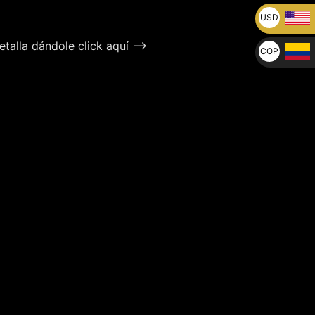
USD
U$
talla dándole click aquí –>
COP
$