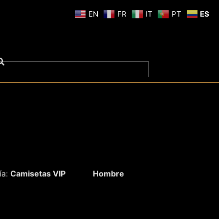
EN
FR
IT
PT
ES
ía:
Camisetas VIP
Hombre