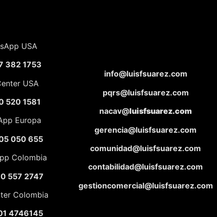
sApp USA
7 382 1753
info@luisfsuarez.com
Center USA
pqrs@luisfsuarez.com
0 520 1581
nacav@
luisfsuarez.com
App Europa
gerencia@luisfsuarez.com
05 050 655
comunidad@luisfsuarez.com
pp Colombia
contabilidad@luisfsuarez.com
10 557 2747
gestioncomercial@luisfsuarez.com
nter Colombia
01 4746145