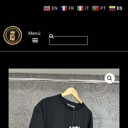
EN
FR
IT
PT
ES
Menú