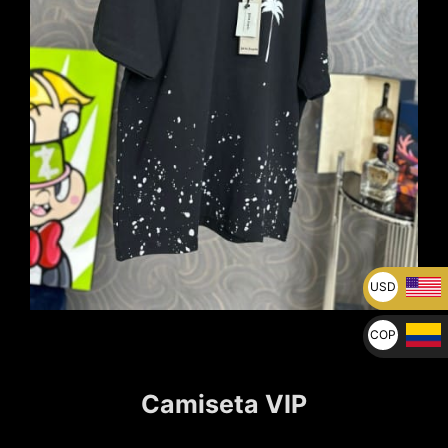
USD
U$
COP
$
Camiseta VIP