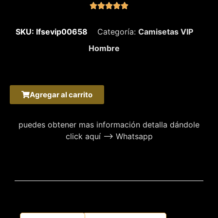





SKU: lfsevip00658
Categoría:
Camisetas VIP
Hombre
Agregar al carrito
puedes obtener mas información detalla dándole
click aquí –> Whatsapp