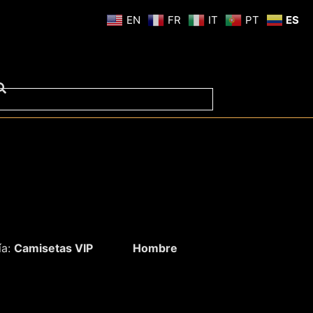
EN
FR
IT
PT
ES
ía:
Camisetas VIP
Hombre