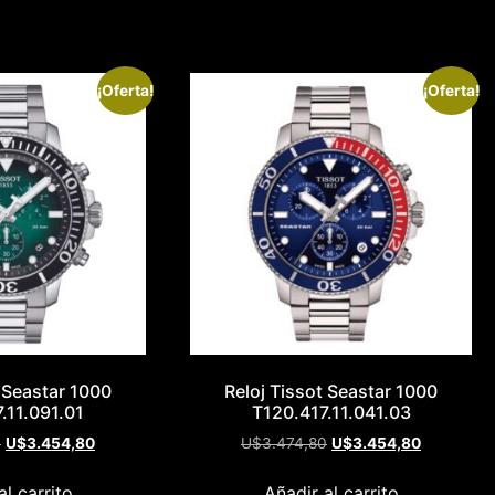
¡Oferta!
¡Oferta!
t Seastar 1000
Reloj Tissot Seastar 1000
.11.091.01
T120.417.11.041.03
0
U$
3.454,80
U$
3.474,80
U$
3.454,80
al carrito
Añadir al carrito