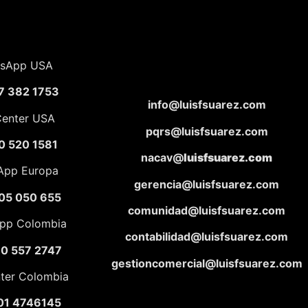
sApp USA
7 382 1753
info@luisfsuarez.com
Center USA
pqrs@luisfsuarez.com
0 520 1581
nacav@
luisfsuarez.com
App Europa
gerencia@luisfsuarez.com
05 050 655
comunidad@luisfsuarez.com
pp Colombia
contabilidad@luisfsuarez.com
10 557 2747
gestioncomercial@luisfsuarez.com
nter Colombia
01 4746145