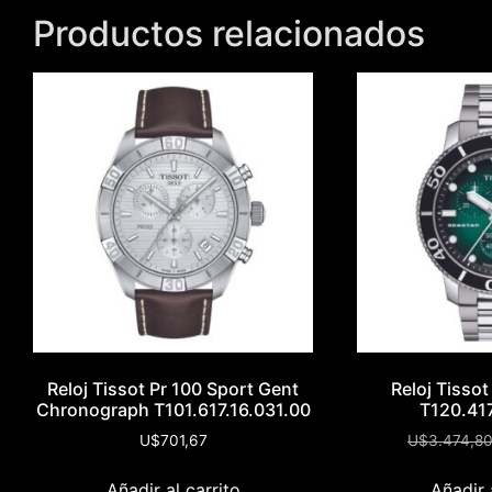
Productos relacionados
Reloj Tissot Pr 100 Sport Gent
Reloj Tisso
Chronograph T101.617.16.031.00
T120.417
U$
701,67
U$
3.474,8
Añadir al carrito
Añadir 