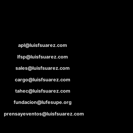
apl@luisfsuarez.com
lfsp@luisfsuarez.com
sales@luisfsuarez.com
cargo@luisfsuarez.com
tahec@luisfsuarez.com
fundacion@lufesupe.org
prensayeventos@luisfsuarez.com