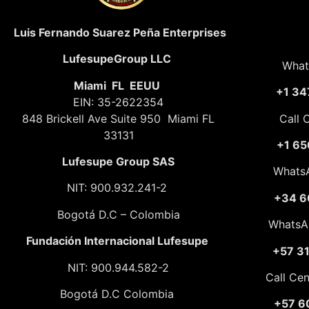
Luis Fernando Suarez Peña Enterprises
LufesupeGroup LLC
What
Miami FL EEUU
+1 34
EIN: 35-2622354
848 Brickell Ave Suite 950 Miami FL
Call 
33131
+1 65
Lufesupe Group SAS
Whats
NIT: 900.932.241-2
+34 6
Bogotá D.C – Colombia
WhatsA
Fundación
Internacional Lufesupe
+57 3
NIT: 900.944.582-2
Call Ce
Bogotá D.C Colombia
+57 6