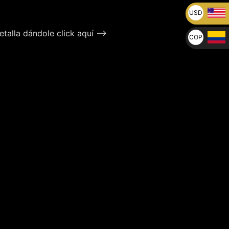
USD
U$
talla dándole click aquí –>
COP
$