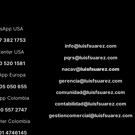
sApp USA
7 382 1753
info@luisfsuarez.com
Center USA
pqrs@luisfsuarez.com
0 520 1581
nacav@
luisfsuarez.com
App Europa
gerencia@luisfsuarez.com
05 050 655
comunidad@luisfsuarez.com
pp Colombia
contabilidad@luisfsuarez.com
10 557 2747
gestioncomercial@luisfsuarez.com
nter Colombia
01 4746145