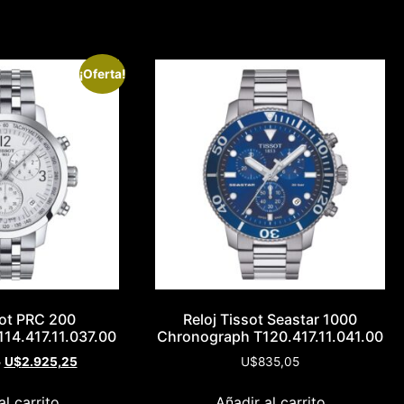
¡Oferta!
sot PRC 200
Reloj Tissot Seastar 1000
14.417.11.037.00
Chronograph T120.417.11.041.00
5
U$
2.925,25
U$
835,05
al carrito
Añadir al carrito