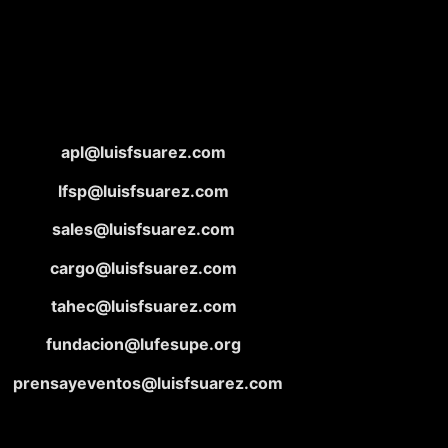
apl@luisfsuarez.com
lfsp@luisfsuarez.com
sales@luisfsuarez.com
cargo@luisfsuarez.com
tahec@luisfsuarez.com
fundacion@lufesupe.org
prensayeventos@luisfsuarez.com