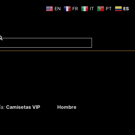
EN
FR
IT
PT
ES
ía:
Camisetas VIP
Hombre