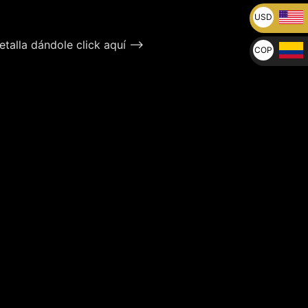
USD
U$
talla dándole click aquí –>
COP
$