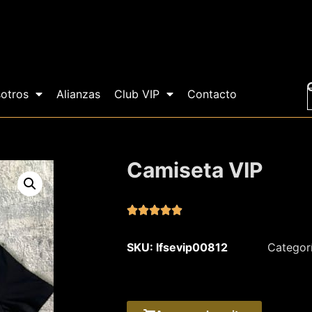
otros
Alianzas
Club VIP
Contacto
Camiseta VIP





SKU: lfsevip00812
Categor