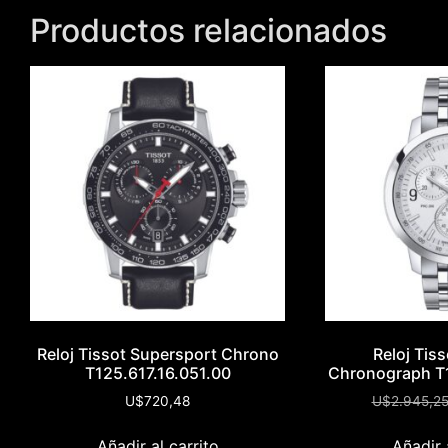
Productos relacionados
Reloj Tissot Supersport Chrono
Reloj Tis
T125.617.16.051.00
Chronograph T1
U$
720,48
U$
2.945,2
Añadir al carrito
Añadir 