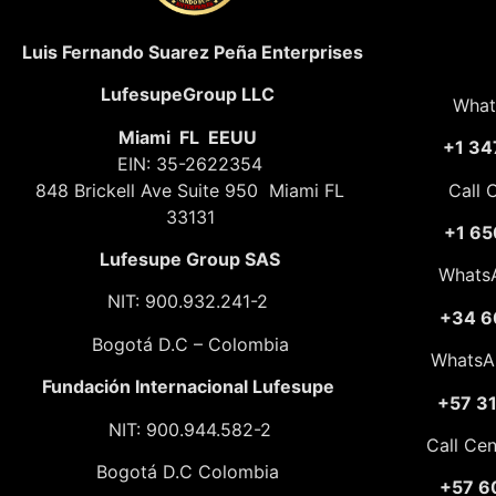
Luis Fernando Suarez Peña Enterprises
LufesupeGroup LLC
What
Miami FL EEUU
+1 34
EIN: 35-2622354
848 Brickell Ave Suite 950 Miami FL
Call 
33131
+1 65
Lufesupe Group SAS
Whats
NIT: 900.932.241-2
+34 6
Bogotá D.C – Colombia
WhatsA
Fundación
Internacional Lufesupe
+57 3
NIT: 900.944.582-2
Call Ce
Bogotá D.C Colombia
+57 6