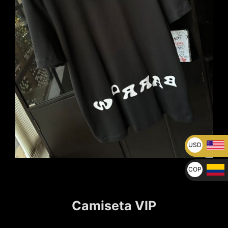
USD
U$
COP
$
Camiseta VIP