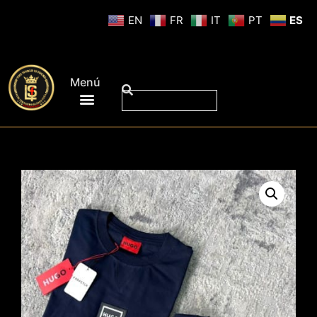
EN
FR
IT
PT
ES
Menú