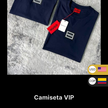
USD
U$
COP
$
Camiseta VIP