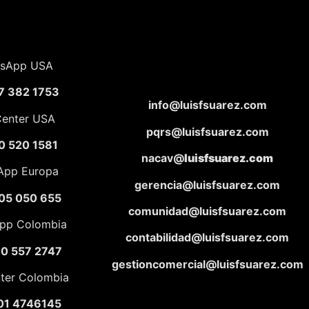
sApp USA
7 382 1753
info@luisfsuarez.com
Center USA
pqrs@luisfsuarez.com
0 520 1581
nacav@
luisfsuarez.com
App Europa
gerencia@luisfsuarez.com
05 050 655
comunidad@luisfsuarez.com
pp Colombia
contabilidad@luisfsuarez.com
10 557 2747
gestioncomercial@luisfsuarez.com
nter Colombia
01 4746145