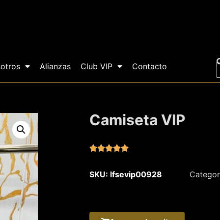
otros
Alianzas
Club VIP
Contacto
Camiseta VIP





SKU: lfsevip00928
Categor