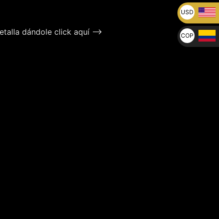
USD
U$
talla dándole click aquí –>
COP
$