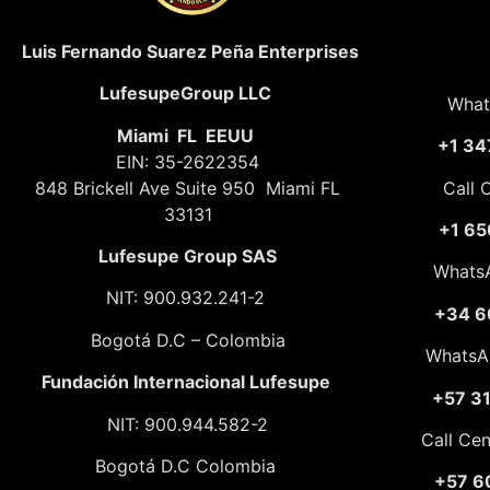
Luis Fernando Suarez Peña Enterprises
LufesupeGroup LLC
What
Miami FL EEUU
+1 34
EIN: 35-2622354
848 Brickell Ave Suite 950 Miami FL
Call 
33131
+1 65
Lufesupe Group SAS
Whats
NIT: 900.932.241-2
+34 6
Bogotá D.C – Colombia
WhatsA
Fundación
Internacional Lufesupe
+57 3
NIT: 900.944.582-2
Call Ce
Bogotá D.C Colombia
+57 6