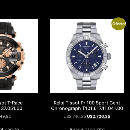
¡Oferta!
ssot T-Race
Reloj Tissot Pr 100 Sport Gent
.37.051.00
Chronograph T101.617.11.041.00
49,82
U$
2.746,35
U$
2.726,35
al carrito
Añadir al carrito