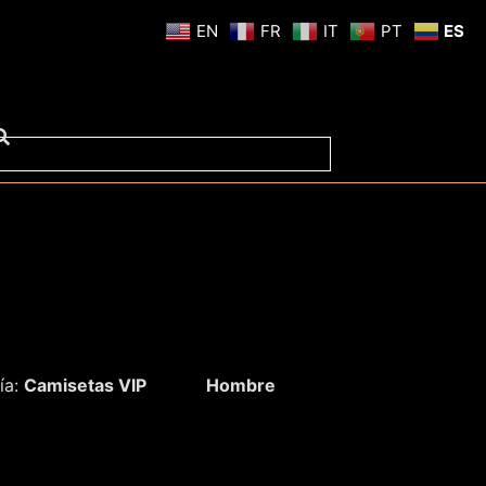
EN
FR
IT
PT
ES
ía:
Camisetas VIP
Hombre