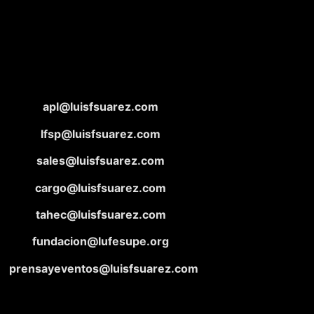
apl@luisfsuarez.com
lfsp@luisfsuarez.com
sales@luisfsuarez.com
cargo@luisfsuarez.com
tahec@luisfsuarez.com
fundacion@lufesupe.org
prensayeventos@luisfsuarez.com