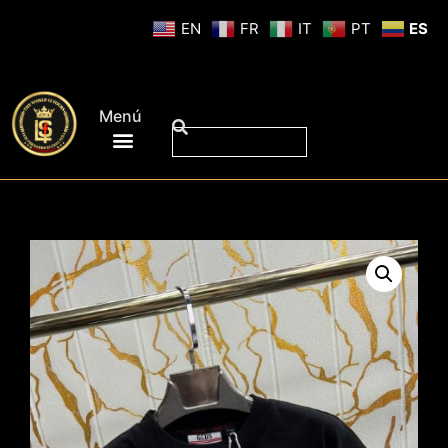
EN
FR
IT
PT
ES
Menú