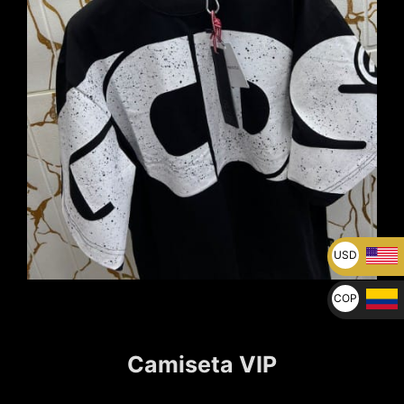
USD
U$
COP
$
Camiseta VIP