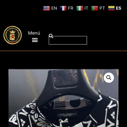
EN
FR
IT
PT
ES
Menú