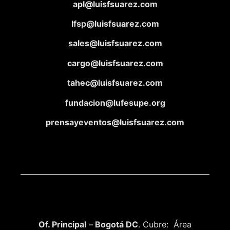
apl@luisfsuarez.com
lfsp@luisfsuarez.com
sales@luisfsuarez.com
cargo@luisfsuarez.com
tahec@luisfsuarez.com
fundacion@lufesupe.org
prensayeventos@luisfsuarez.com
Of. Principal
–
Bogotá DC
. Cubre: Área