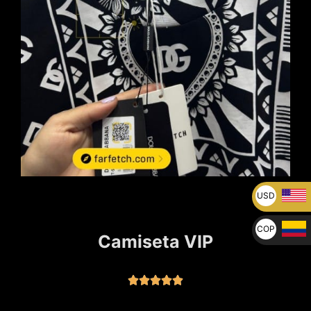
USD
U$
COP
Camiseta VIP
$




