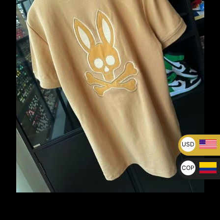
USD
U$
COP
$