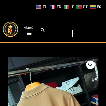
EN
FR
IT
PT
ES
Menú