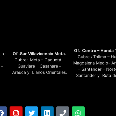
Of. Centro – Honda 
bre
Of .Sur Villavicencio Meta.
Cubre : Tolima – Hu
–
Cubre
:
Meta – Caquetá –
Magdalena Medio- An
 –
Guaviare – Casanare –
– Santander – Nor
Arauca y Llanos Orientales.
Santander y Ruta de