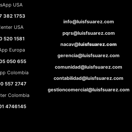
sApp USA
7 382 1753
info@luisfsuarez.com
Center USA
pqrs@luisfsuarez.com
0 520 1581
nacav@
luisfsuarez.com
App Europa
gerencia@luisfsuarez.com
05 050 655
comunidad@luisfsuarez.com
pp Colombia
contabilidad@luisfsuarez.com
10 557 2747
gestioncomercial@luisfsuarez.com
nter Colombia
01 4746145