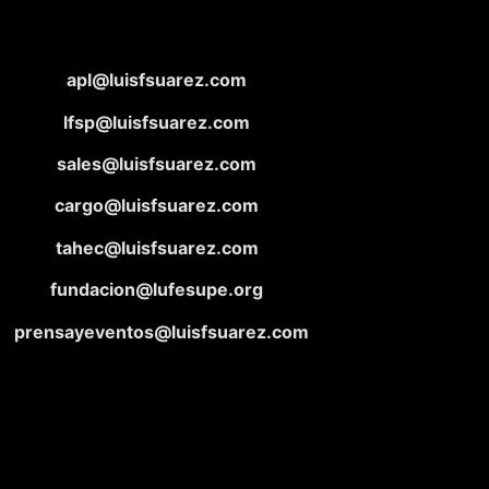
apl@luisfsuarez.com
lfsp@luisfsuarez.com
sales@luisfsuarez.com
cargo@luisfsuarez.com
tahec@luisfsuarez.com
fundacion@lufesupe.org
prensayeventos@luisfsuarez.com