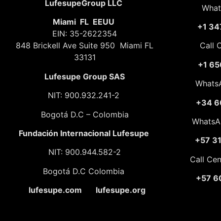
LufesupeGroup LLC
What
Miami FL EEUU
+1 34
EIN: 35-2622354
848 Brickell Ave Suite 950 Miami FL
Call 
33131
+1 65
Lufesupe Group SAS
Whats
NIT: 900.932.241-2
+34 6
Bogotá D.C – Colombia
WhatsA
Fundación
Internacional Lufesupe
+57 3
NIT: 900.944.582-2
Call Ce
Bogotá D.C Colombia
+57 6
lufesupe.com lufesupe.org