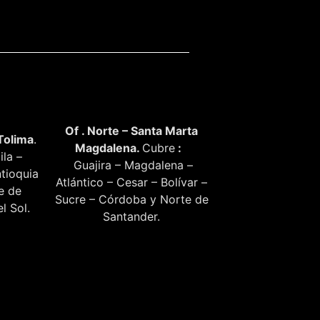
Of . Norte – Santa Marta
Tolima
.
Magdalena.
Cubre
:
ila –
Guajira – Magdalena –
tioquia
Atlántico – Cesar – Bolívar –
te de
Sucre – Córdoba y Norte de
l Sol.
Santander.