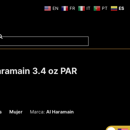
EN
FR
IT
PT
ES
aramain 3.4 oz PAR
s
Mujer
Marca:
Al Haramain