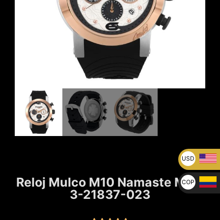
USD
U$
Reloj Mulco M10 Namaste MW-
COP
3-21837-023
$