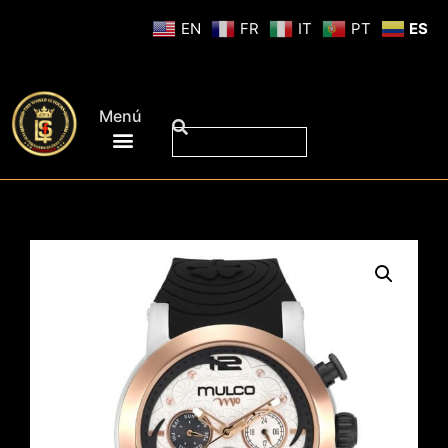
EN
FR
IT
PT
ES
Menú