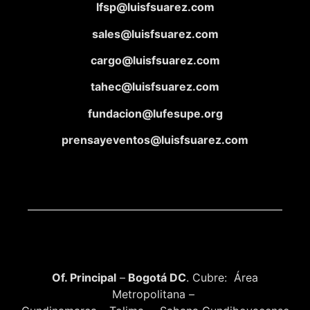
lfsp@luisfsuarez.com
sales@luisfsuarez.com
cargo@luisfsuarez.com
tahec@luisfsuarez.com
fundacion@lufesupe.org
prensayeventos@luisfsuarez.com
Of. Principal
–
Bogotá DC
. Cubre: Área
Metropolitana –