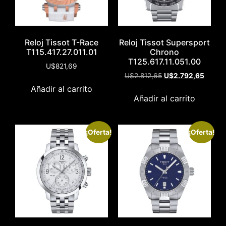
Reloj Tissot T-Race
Reloj Tissot Supersport
T115.417.27.011.01
Chrono
T125.617.11.051.00
U$
821,69
U$
2.812,65
U$
2.792,65
Añadir al carrito
Añadir al carrito
¡Oferta!
¡Oferta!