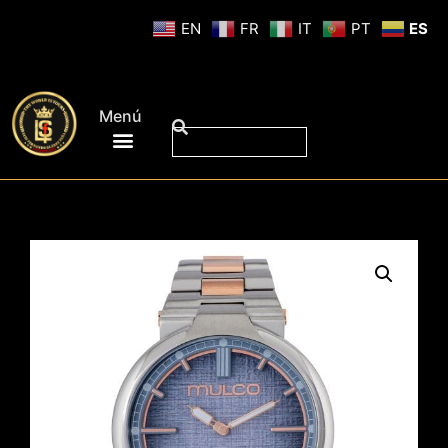
EN
FR
IT
PT
ES
Menú