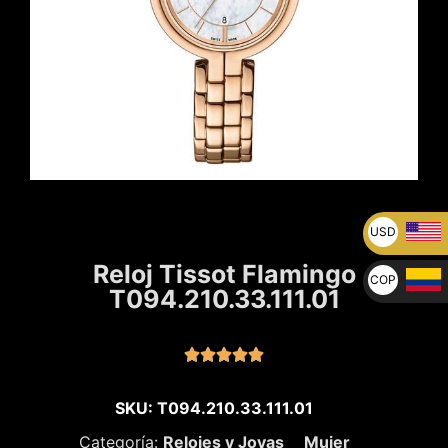
USD
U$
Reloj Tissot Flamingo
COP
T094.210.33.111.01
$





SKU: T094.210.33.111.01
Categoría:
Relojes y Joyas
Mujer