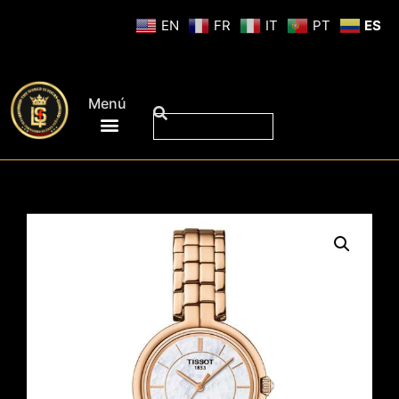
EN
FR
IT
PT
ES
Menú