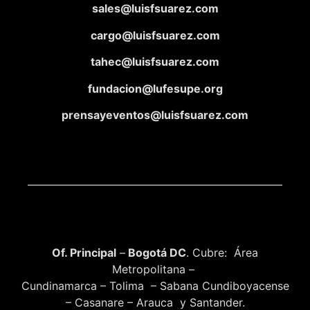
sales@luisfsuarez.com
cargo@luisfsuarez.com
tahec@luisfsuarez.com
fundacion@lufesupe.org
prensayeventos@luisfsuarez.com
Of. Principal
–
Bogotá DC
. Cubre: Área
Metropolitana –
Cundinamarca – Tolima – Sabana Cundiboyacense
– Casanare – Arauca y Santander.