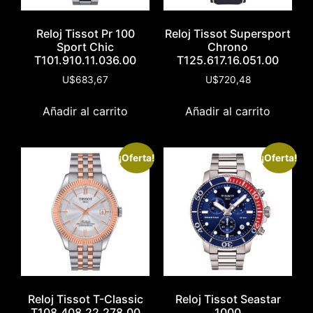
Reloj Tissot Pr 100
Reloj Tissot Supersport
Sport Chic
Chrono
T101.910.11.036.00
T125.617.16.051.00
U$
683,67
U$
720,48
Añadir al carrito
Añadir al carrito
¡Oferta!
¡Oferta!
Reloj Tissot T-Classic
Reloj Tissot Seastar
T108.408.22.278.00
1000