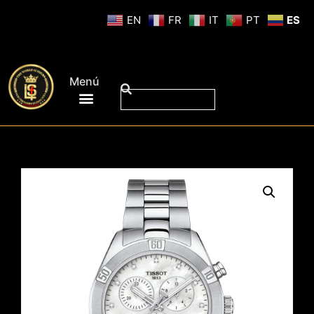
EN
FR
IT
PT
ES
Menú