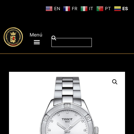
EN
FR
IT
PT
ES
Menú