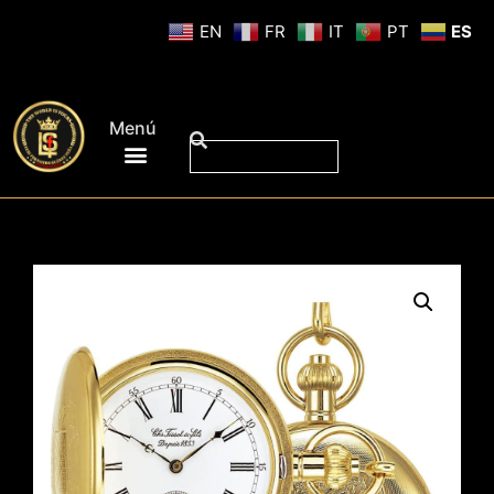
EN
FR
IT
PT
ES
Menú