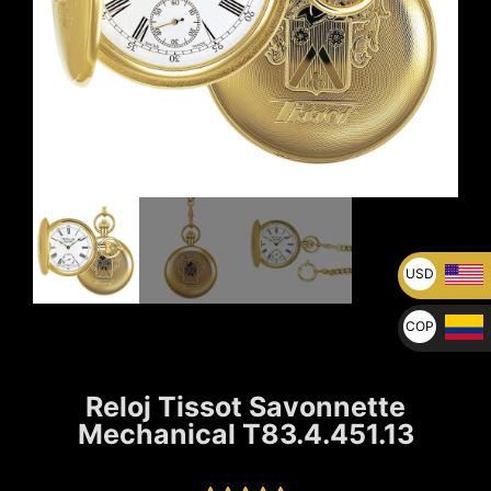
USD
U$
COP
$
Reloj Tissot Savonnette
Mechanical T83.4.451.13