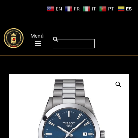
EN
FR
IT
PT
ES
Menú