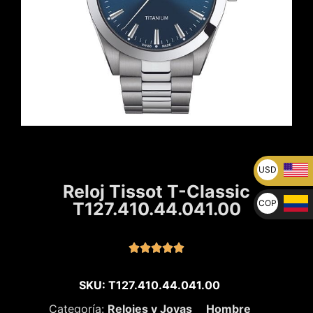
USD
Reloj Tissot T-Classic
U$
COP
T127.410.44.041.00
$





SKU: T127.410.44.041.00
Categoría:
Relojes y Joyas
Hombre