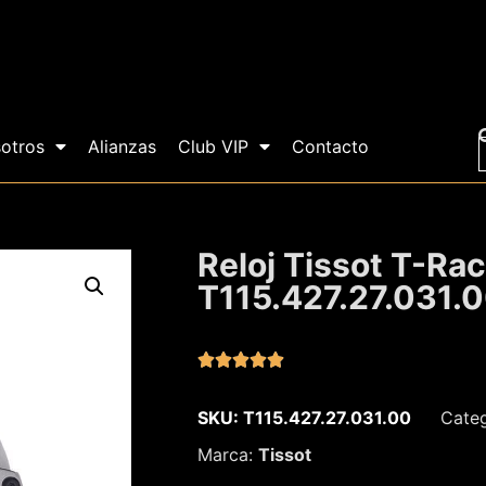
otros
Alianzas
Club VIP
Contacto
Reloj Tissot T-Ra
T115.427.27.031.





SKU: T115.427.27.031.00
Categ
Marca:
Tissot