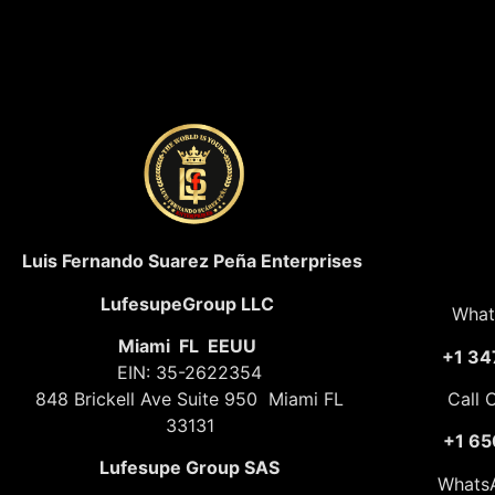
Luis Fernando Suarez Peña Enterprises
LufesupeGroup LLC
What
Miami FL EEUU
+1 34
EIN: 35-2622354
848 Brickell Ave Suite 950 Miami FL
Call 
33131
+1 65
Lufesupe Group SAS
Whats