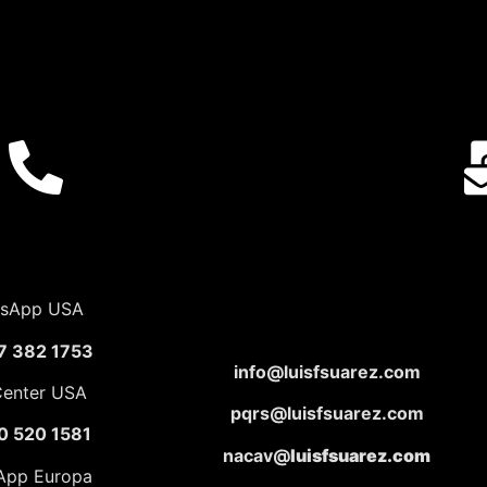
sApp USA
7 382 1753
info@luisfsuarez.com
Center USA
pqrs@luisfsuarez.com
0 520 1581
nacav@
luisfsuarez.com
App Europa