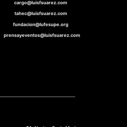
cargo@luisfsuarez.com
tahec@luisfsuarez.com
fundacion@lufesupe.org
prensayeventos@luisfsuarez.com