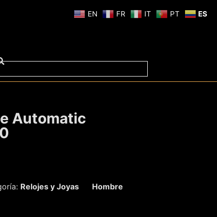
EN
FR
IT
PT
ES
ce Automatic
00
oría:
Relojes y Joyas
Hombre