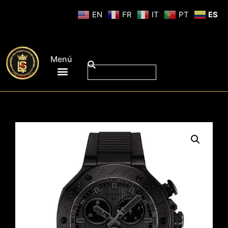
EN
FR
IT
PT
ES
Menú