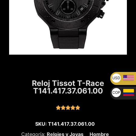
USD
Reloj Tissot T-Race
U$
T141.417.37.061.00
COP
$





SKU: T141.417.37.061.00
Categoría:
Relojes y Joyas
Hombre