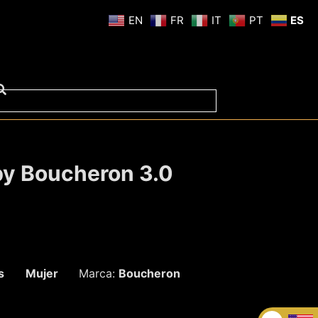
EN
FR
IT
PT
ES
y Boucheron 3.0
s
Mujer
Marca:
Boucheron