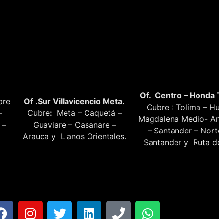
Of. Centro – Honda 
bre
Of .Sur Villavicencio Meta.
Cubre : Tolima – Hu
–
Cubre
:
Meta – Caquetá –
Magdalena Medio- An
 –
Guaviare – Casanare –
– Santander – Nor
Arauca y Llanos Orientales.
Santander y Ruta de