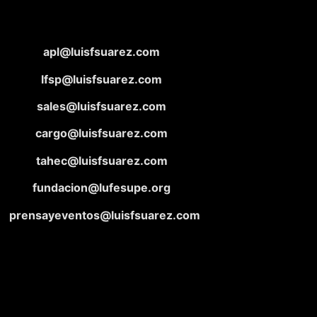
apl@luisfsuarez.com
lfsp@luisfsuarez.com
sales@luisfsuarez.com
cargo@luisfsuarez.com
tahec@luisfsuarez.com
fundacion@lufesupe.org
prensayeventos@luisfsuarez.com