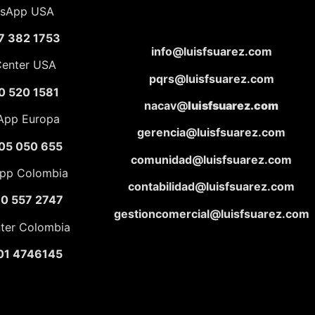
sApp USA
7 382 1753
info@luisfsuarez.com
Center USA
pqrs@luisfsuarez.com
0 520 1581
nacav@
luisfsuarez.com
App Europa
gerencia@luisfsuarez.com
05 050 655
comunidad@luisfsuarez.com
pp Colombia
contabilidad@luisfsuarez.com
10 557 2747
gestioncomercial@luisfsuarez.com
nter Colombia
01 4746145