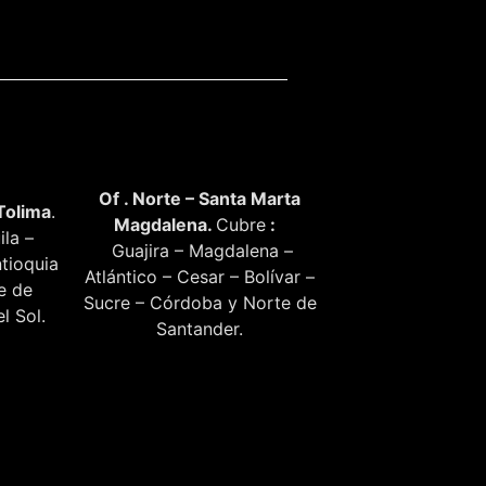
Of . Norte – Santa Marta
Tolima
.
Magdalena.
Cubre
:
ila –
Guajira – Magdalena –
tioquia
Atlántico – Cesar – Bolívar –
te de
Sucre – Córdoba y Norte de
l Sol.
Santander.