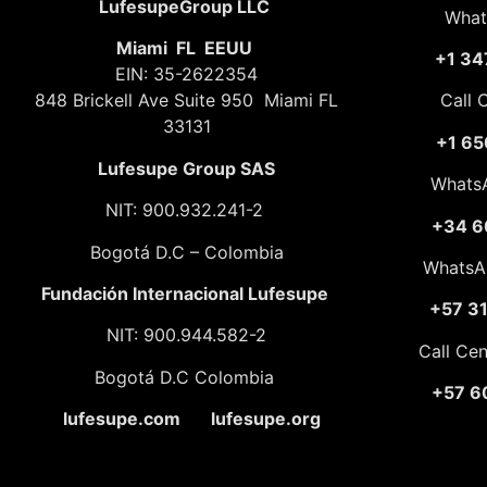
LufesupeGroup LLC
What
Miami FL EEUU
+1 34
EIN: 35-2622354
848 Brickell Ave Suite 950 Miami FL
Call 
33131
+1 65
Lufesupe Group SAS
Whats
NIT: 900.932.241-2
+34 6
Bogotá D.C – Colombia
WhatsA
Fundación
Internacional Lufesupe
+57 3
NIT: 900.944.582-2
Call Ce
Bogotá D.C Colombia
+57 6
lufesupe.com lufesupe.org