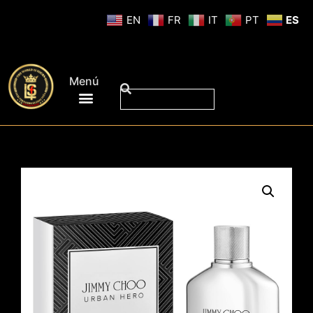
EN
FR
IT
PT
ES
Menú