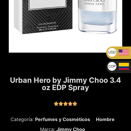
USD
U$
COP
$
Urban Hero by Jimmy Choo 3.4
oz EDP Spray





Categoría:
Perfumes y Cosméticos
Hombre
Marca:
Jimmy Choo