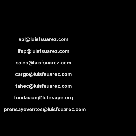
apl@luisfsuarez.com
lfsp@luisfsuarez.com
sales@luisfsuarez.com
cargo@luisfsuarez.com
tahec@luisfsuarez.com
fundacion@lufesupe.org
prensayeventos@luisfsuarez.com