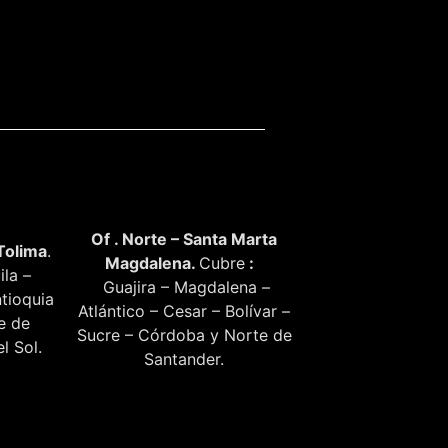
Of . Norte – Santa Marta
Tolima
.
Magdalena.
Cubre
:
ila –
Guajira – Magdalena –
tioquia
Atlántico – Cesar – Bolívar –
te de
Sucre – Córdoba y Norte de
l Sol.
Santander.