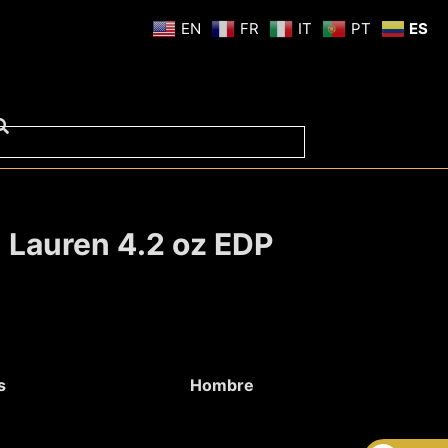
EN
FR
IT
PT
ES
h Lauren 4.2 oz EDP
s
Hombre