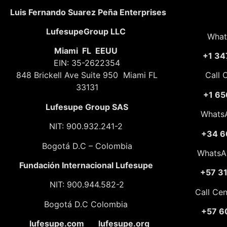
Luis Fernando Suarez Peña Enterprises
LufesupeGroup LLC
What
Miami FL EEUU
+1 34
EIN: 35-2622354
848 Brickell Ave Suite 950 Miami FL
Call 
33131
+1 65
Lufesupe Group SAS
Whats
NIT: 900.932.241-2
+34 6
Bogotá D.C – Colombia
WhatsA
Fundación
Internacional Lufesupe
+57 3
NIT: 900.944.582-2
Call Ce
Bogotá D.C Colombia
+57 6
lufesupe.com lufesupe.org