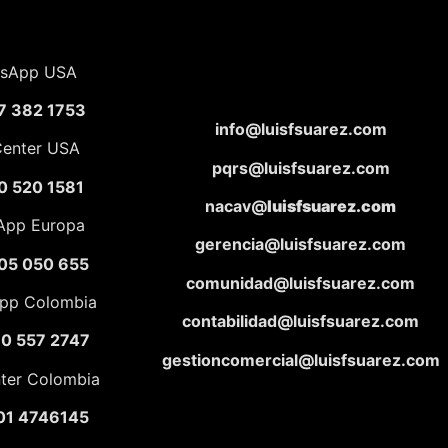
sApp USA
7 382 1753
info@luisfsuarez.com
Center USA
pqrs@luisfsuarez.com
0 520 1581
nacav@
luisfsuarez.com
App Europa
gerencia@luisfsuarez.com
05 050 655
comunidad@luisfsuarez.com
pp Colombia
contabilidad@luisfsuarez.com
10 557 2747
gestioncomercial@luisfsuarez.com
nter Colombia
01 4746145