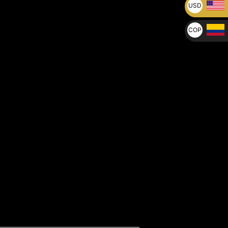
USD
U$
COP
$