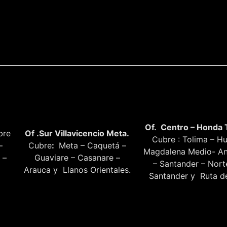
Of. Centro – Honda 
bre
Of .Sur Villavicencio Meta.
Cubre : Tolima – Hu
–
Cubre
:
Meta – Caquetá –
Magdalena Medio- An
 –
Guaviare – Casanare –
– Santander – Nor
Arauca y Llanos Orientales.
Santander y Ruta de