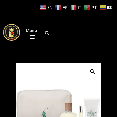
EN
FR
IT
PT
ES
Menú