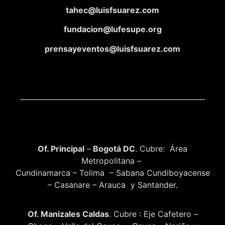
tahec@luisfsuarez.com
fundacion@lufesupe.org
prensayeventos@luisfsuarez.com
Of. Principal
–
Bogotá DC
. Cubre: Área
Metropolitana –
Cundinamarca – Tolima – Sabana Cundiboyacense
– Casanare – Arauca y Santander.
Of. Manizales Caldas
. Cubre : Eje Cafetero –