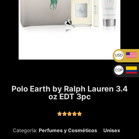
USD
U$
COP
$
Polo Earth by Ralph Lauren 3.4
oz EDT 3pc





Categoría:
Perfumes y Cosméticos
Unisex