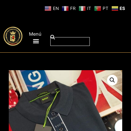
EN
FR
IT
PT
ES
Menú