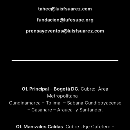
tahec@luisfsuarez.com
fundacion@lufesupe.org
prensayeventos@luisfsuarez.com
Of. Principal
–
Bogotá DC
. Cubre: Área
Metropolitana –
Cundinamarca – Tolima – Sabana Cundiboyacense
– Casanare – Arauca y Santander.
Of. Manizales Caldas
. Cubre : Eje Cafetero –