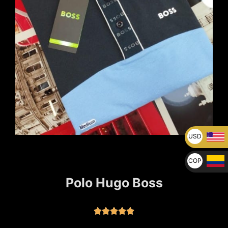
USD
U$
COP
$
Polo Hugo Boss




