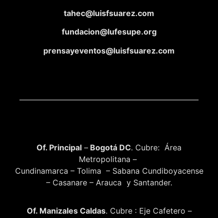
tahec@luisfsuarez.com
fundacion@lufesupe.org
prensayeventos@luisfsuarez.com
Of. Principal
–
Bogotá DC
. Cubre: Área
Metropolitana –
Cundinamarca – Tolima – Sabana Cundiboyacense
– Casanare – Arauca y Santander.
Of. Manizales Caldas
. Cubre : Eje Cafetero –