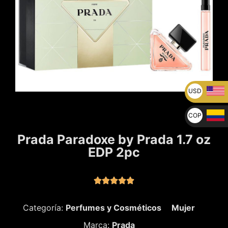
USD
U$
COP
$
Prada Paradoxe by Prada 1.7 oz
EDP 2pc





Categoría:
Perfumes y Cosméticos
Mujer
Marca:
Prada