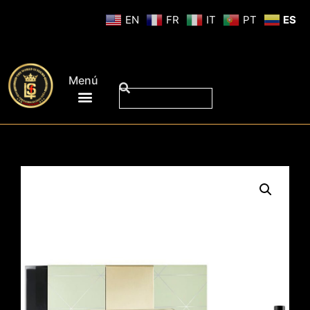
EN
FR
IT
PT
ES
Menú